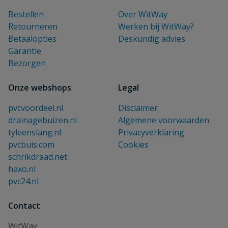
Bestellen
Over WitWay
Retourneren
Werken bij WitWay?
Betaalopties
Deskundig advies
Garantie
Bezorgen
Onze webshops
Legal
pvcvoordeel.nl
Disclaimer
drainagebuizen.nl
Algemene voorwaarden
tyleenslang.nl
Privacyverklaring
pvcbuis.com
Cookies
schrikdraad.net
haxo.nl
pvc24.nl
Contact
WitWay