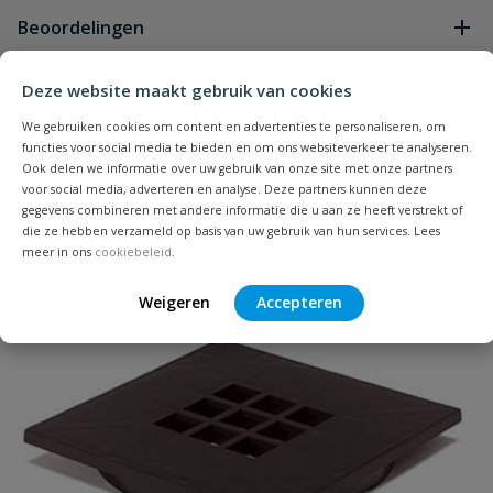
Geen vragen
Beoordelingen
Heb je zelf ook een vraag over
Deze website maakt gebruik van cookies
Stel jouw
Bijpassende producten
Schrijf zelf een beoordeling
vraag
dit product?
We gebruiken cookies om content en advertenties te personaliseren, om
functies voor social media te bieden en om ons websiteverkeer te analyseren.
Je beoordeelt:
Schrobput gietijzer rooster
Ook delen we informatie over uw gebruik van onze site met onze partners
voor social media, adverteren en analyse. Deze partners kunnen deze
gegevens combineren met andere informatie die u aan ze heeft verstrekt of
Uw waardering:
die ze hebben verzameld op basis van uw gebruik van hun services. Lees
meer in ons
cookiebeleid
.
Weigeren
Accepteren
Naam
Samenvatting