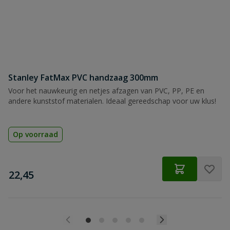
Stanley FatMax PVC handzaag 300mm
Voor het nauwkeurig en netjes afzagen van PVC, PP, PE en
andere kunststof materialen. Ideaal gereedschap voor uw klus!
Op voorraad
€
22,45