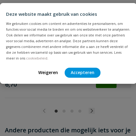
Deze website maakt gebruik van cookies
We gebruiken cookies om content en advertenties te personaliseren, om
functies voor social media te bieden en om ons websiteverkeer te analyseren.
Pe rooster voor vloerput 200 x 200 mm
Ook delen we informatie over uw gebruik van onze site met onze partners
Beoordeling versturen
Dit putrooster heeft een afmeting van 200 x 200 mm en kan
voor social media, adverteren en analyse. Deze partners kunnen deze
voor elke vloerput met dezelfde afmetingen worden gebruikt.
gegevens combineren met andere informatie die u aan ze heeft verstrekt of
die ze hebben verzameld op basis van uw gebruik van hun services. Lees
meer in ons
cookiebeleid
.
Op voorraad
Weigeren
Accepteren
vanaf
€
6,70
Andere producten die mogelijk iets voor je