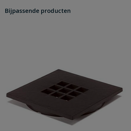
Heb je zelf ook een vraag over
Stel jouw
Bijpassende producten
Schrijf zelf een beoordeling
vraag
dit product?
Je beoordeelt:
PE schrobput 20 x 2Ocm kunststof
rooster onderuitlaat 75mm
Uw waardering:
Naam
Samenvatting
Beoordeling