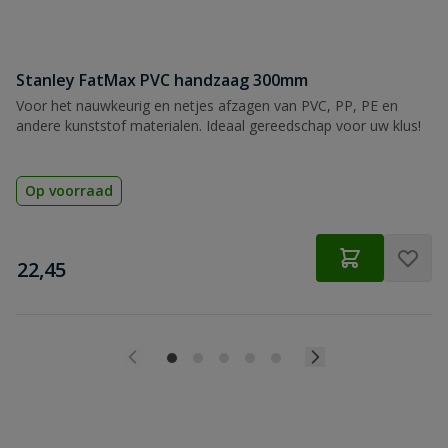
Stanley FatMax PVC handzaag 300mm
Voor het nauwkeurig en netjes afzagen van PVC, PP, PE en
andere kunststof materialen. Ideaal gereedschap voor uw klus!
Op voorraad
€
22,45