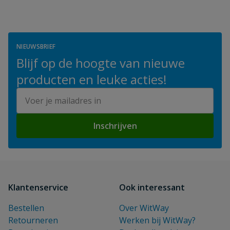
NIEUWSBRIEF
Blijf op de hoogte van nieuwe
producten en leuke acties!
E-mailadres
Inschrijven
Klantenservice
Ook interessant
Bestellen
Over WitWay
Retourneren
Werken bij WitWay?