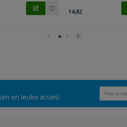
€
14,82
E-mailadres
en en leuke acties!