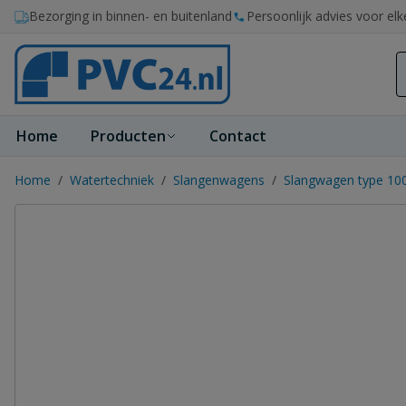
Ga naar de inhoud
Bezorging in binnen- en buitenland
Persoonlijk advies voor elk
Home
Producten
Contact
Home
/
Watertechniek
/
Slangenwagens
/
Slangwagen type 10