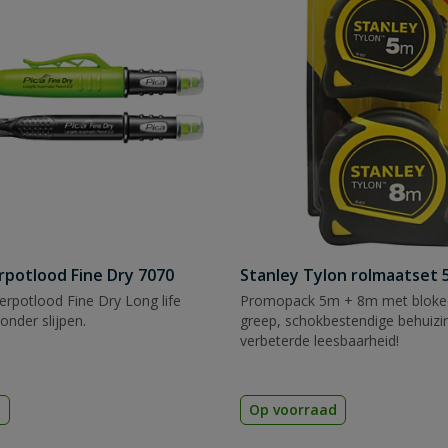
rpotlood Fine Dry 7070
Stanley Tylon rolmaatset
rpotlood Fine Dry Long life
Promopack 5m + 8m met blokee
zonder slijpen.
greep, schokbestendige behuizi
verbeterde leesbaarheid!
d
Op voorraad