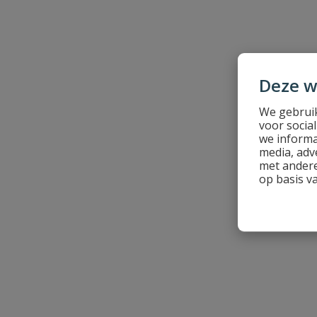
Beoordeling versturen
Deze w
We gebruik
voor socia
we informa
media, adv
met andere
op basis v