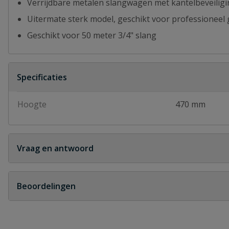
Verrijdbare metalen slangwagen met kantelbeveilig
Uitermate sterk model, geschikt voor professioneel
Geschikt voor 50 meter 3/4" slang
Specificaties
Hoogte
470 mm
Vraag en antwoord
Geen vragen
Beoordelingen
Heb je zelf ook een vraag over dit product?