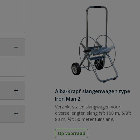
Alba-Krapf slangenwagen type
Iron Man 2
Verzinkt stalen slangwagen voor
diverse lengten slang ½": 100 m, 5/8":
80 m, ¾": 50 meter tuinslang.
 vraag
Op voorraad