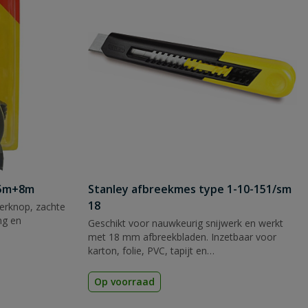
 5m+8m
Stanley afbreekmes type 1-10-151/sm
18
rknop, zachte
ng en
Geschikt voor nauwkeurig snijwerk en werkt
met 18 mm afbreekbladen. Inzetbaar voor
karton, folie, PVC, tapijt en
verpakkingsmateriaal.
Op voorraad