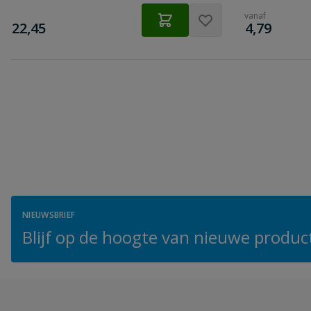
vanaf
€
€
22,45
4,79
NIEUWSBRIEF
Blijf op de hoogte van nieuwe product