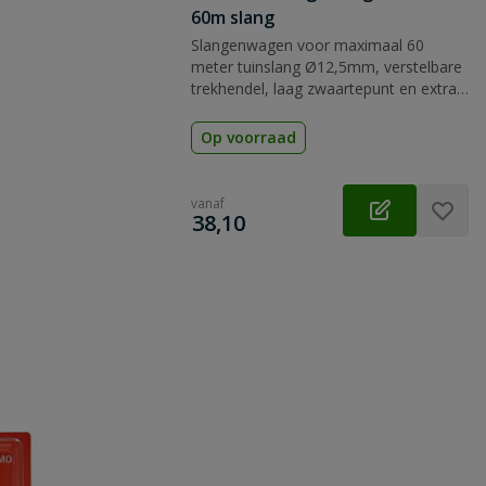
60m slang
Slangenwagen voor maximaal 60
meter tuinslang Ø12,5mm, verstelbare
trekhendel, laag zwaartepunt en extra
brede wielen voor stabiliteit.
Op voorraad
vanaf
€
38,10