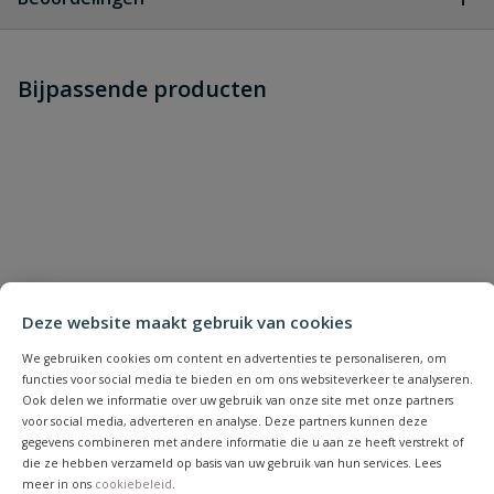
Heb je zelf ook een vraag over
Stel jouw
Bijpassende producten
Schrijf zelf een beoordeling
vraag
dit product?
Je beoordeelt:
VDL PVC handvorm bocht 50 x 50
mm 45° PN 10
Uw waardering:
Deze website maakt gebruik van cookies
We gebruiken cookies om content en advertenties te personaliseren, om
functies voor social media te bieden en om ons websiteverkeer te analyseren.
Naam
Ook delen we informatie over uw gebruik van onze site met onze partners
voor social media, adverteren en analyse. Deze partners kunnen deze
gegevens combineren met andere informatie die u aan ze heeft verstrekt of
die ze hebben verzameld op basis van uw gebruik van hun services. Lees
Samenvatting
meer in ons
cookiebeleid
.