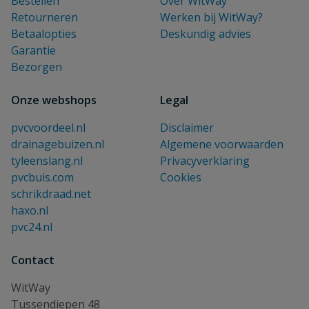
Bestellen
Over WitWay
Retourneren
Werken bij WitWay?
Betaalopties
Deskundig advies
Garantie
Bezorgen
Onze webshops
Legal
pvcvoordeel.nl
Disclaimer
drainagebuizen.nl
Algemene voorwaarden
tyleenslang.nl
Privacyverklaring
pvcbuis.com
Cookies
schrikdraad.net
haxo.nl
pvc24.nl
Contact
WitWay
Tussendiepen 48