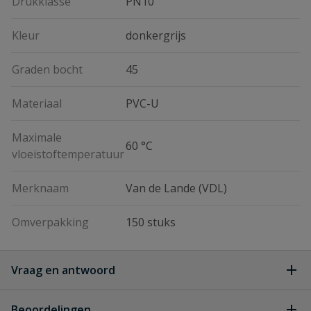
Drukklasse
PN10
Kleur
donkergrijs
Graden bocht
45
Materiaal
PVC-U
Maximale
60 °C
vloeistoftemperatuur
Merknaam
Van de Lande (VDL)
Omverpakking
150 stuks
Vraag en antwoord
Geen vragen
Beoordelingen