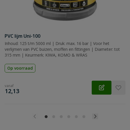
PVC lijm Uni-100
Inhoud: 125 t/m 5000 ml | Druk: max. 16 bar | Voor het
verlijmen van PVC buizen, moffen en fittingen | Diameter: tot
315 mm | Keurmerk: KIWA, KOMO & WRAS
Op voorraad
vanaf
€
12,13