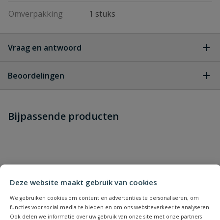
Omverpakking
1 stuks
Vraag en antwoord
Geen vragen
Beoordelingen
Heb je zelf ook een vraag over
Stel jouw
Bijpassende producten
Schrijf zelf een beoordeling
vraag
dit product?
Je beoordeelt:
VDL PVC kogelkraan 2 x lijm met
wartel 110 mm
Uw waardering:
Deze website maakt gebruik van cookies
We gebruiken cookies om content en advertenties te personaliseren, om
functies voor social media te bieden en om ons websiteverkeer te analyseren.
Ook delen we informatie over uw gebruik van onze site met onze partners