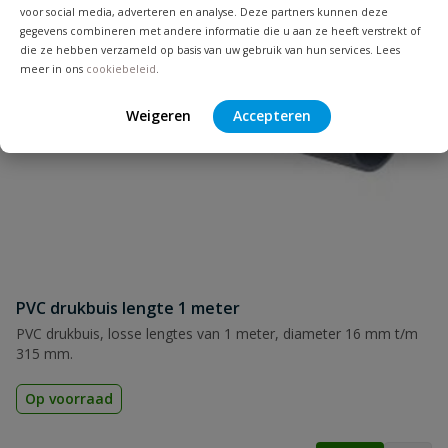
voor social media, adverteren en analyse. Deze partners kunnen deze
gegevens combineren met andere informatie die u aan ze heeft verstrekt of
die ze hebben verzameld op basis van uw gebruik van hun services. Lees
Naam
meer in ons
cookiebeleid
.
Weigeren
Accepteren
Samenvatting
Beoordeling
PVC drukbuis lengte 1 meter
Beoordeling versturen
PVC drukbuis, losse lengtes van 1 meter, diameter 16 mm t/m
315 mm.
Op voorraad