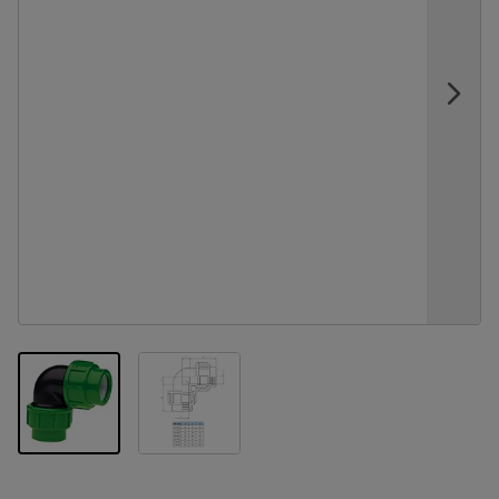
View larger image
View larger image