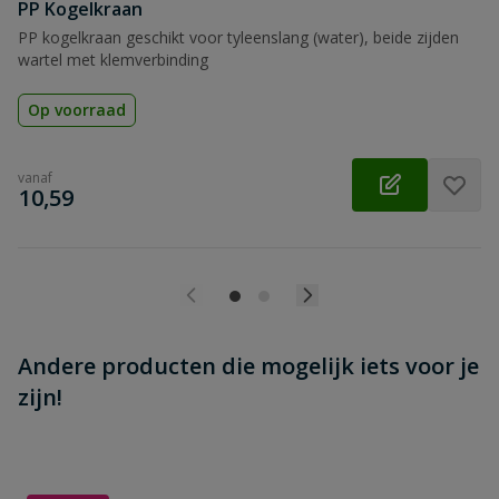
Beoordeling versturen
PP Kogelkraan
PP kogelkraan geschikt voor tyleenslang (water), beide zijden
wartel met klemverbinding
Op voorraad
vanaf
€
10,59
Andere producten die mogelijk iets voor je
zijn!