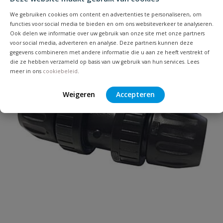
Uw waardering:
We gebruiken cookies om content en advertenties te personaliseren, om
functies voor social media te bieden en om ons websiteverkeer te analyseren.
Ook delen we informatie over uw gebruik van onze site met onze partners
voor social media, adverteren en analyse. Deze partners kunnen deze
gegevens combineren met andere informatie die u aan ze heeft verstrekt of
die ze hebben verzameld op basis van uw gebruik van hun services. Lees
meer in ons
cookiebeleid
.
Weigeren
Accepteren
Naam
Samenvatting
Beoordeling