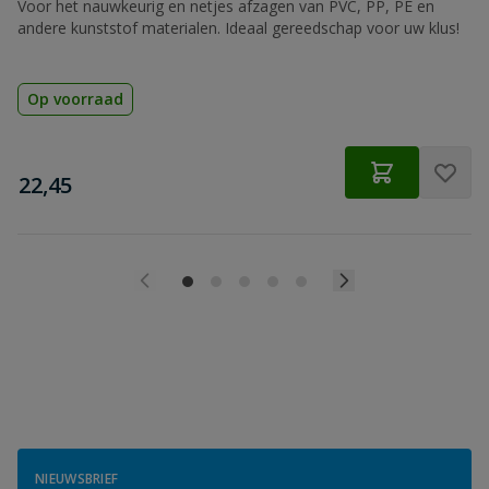
Voor het nauwkeurig en netjes afzagen van PVC, PP, PE en
andere kunststof materialen. Ideaal gereedschap voor uw klus!
Op voorraad
€
22,45
NIEUWSBRIEF