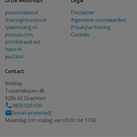
Onze webshops
Legal
pvcvoordeel.nl
Disclaimer
drainagebuizen.nl
Algemene voorwaarden
tyleenslang.nl
Privacyverklaring
pvcbuis.com
Cookies
schrikdraad.net
haxo.nl
pvc24.nl
Contact
WitWay
Tussendiepen 48
9206 AE Drachten
0850 020 030
[email protected]
Maandag t/m vrijdag van 09.00 tot 17.00