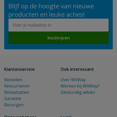
Blijf op de hoogte van nieuwe
producten en leuke acties!
E-mailadres
Inschrijven
Klantenservice
Ook interessant
Bestellen
Over WitWay
Retourneren
Werken bij WitWay?
Betaalopties
Deskundig advies
Garantie
Bezorgen