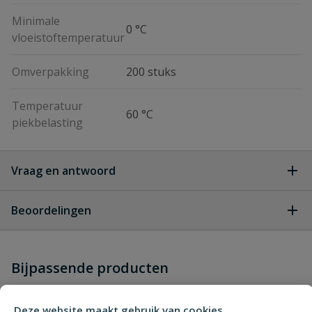
Minimale
0 °C
vloeistoftemperatuur
Omverpakking
200 stuks
Temperatuur
60 °C
piekbelasting
Vraag en antwoord
Geen vragen
Beoordelingen
Heb je zelf ook een vraag over
Stel jouw
Bijpassende producten
Schrijf zelf een beoordeling
vraag
dit product?
Je beoordeelt:
VDL tyleen knie 90° 50 mm
Deze website maakt gebruik van cookies