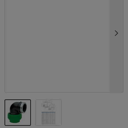
View larger image
View larger image