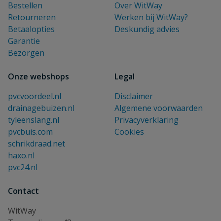
Bestellen
Over WitWay
Retourneren
Werken bij WitWay?
Betaalopties
Deskundig advies
Garantie
Bezorgen
Onze webshops
Legal
pvcvoordeel.nl
Disclaimer
drainagebuizen.nl
Algemene voorwaarden
tyleenslang.nl
Privacyverklaring
pvcbuis.com
Cookies
schrikdraad.net
haxo.nl
pvc24.nl
Contact
WitWay