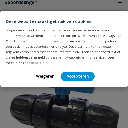
Beoordelingen
Heb je zelf ook een vraag over
Deze website maakt gebruik van cookies
Stel jouw
Bijpassende producten
Schrijf zelf een beoordeling
vraag
dit product?
We gebruiken cookies om content en advertenties te personaliseren, om
functies voor social media te bieden en om ons websiteverkeer te analyseren.
Je beoordeelt:
VDL tyleen knie 90° binnendraad 16
Ook delen we informatie over uw gebruik van onze site met onze partners
mm x 1/2''
voor social media, adverteren en analyse. Deze partners kunnen deze
gegevens combineren met andere informatie die u aan ze heeft verstrekt of
die ze hebben verzameld op basis van uw gebruik van hun services. Lees
Uw waardering:
meer in ons
cookiebeleid
.
Weigeren
Accepteren
Naam
Samenvatting