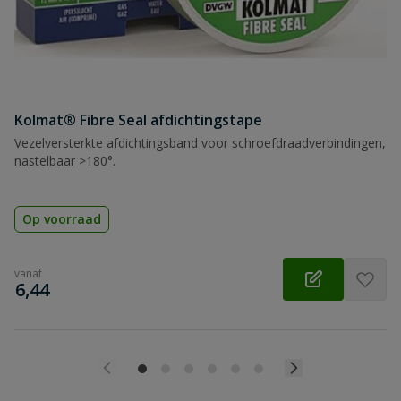
Kolmat® Fibre Seal afdichtingstape
Vezelversterkte afdichtingsband voor schroefdraadverbindingen,
nastelbaar >180°.
Op voorraad
vanaf
€
6,44