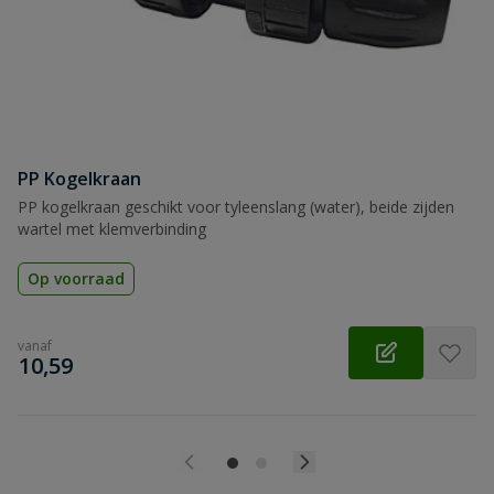
Beoordeling
PP Kogelkraan
Beoordeling versturen
PP kogelkraan geschikt voor tyleenslang (water), beide zijden
wartel met klemverbinding
Op voorraad
vanaf
€
10,59