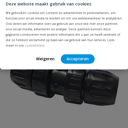
Je beoordeelt:
VDL tyleenkoppeling buitendraad
Deze website maakt gebruik van cookies
50 mm x 1 1/2''
We gebruiken cookies om content en advertenties te personaliseren, om
functies voor social media te bieden en om ons websiteverkeer te analyseren.
Ook delen we informatie over uw gebruik van onze site met onze partners
Uw waardering:
voor social media, adverteren en analyse. Deze partners kunnen deze
gegevens combineren met andere informatie die u aan ze heeft verstrekt of
die ze hebben verzameld op basis van uw gebruik van hun services. Lees
meer in ons
cookiebeleid
.
Weigeren
Accepteren
Naam
Samenvatting
Beoordeling