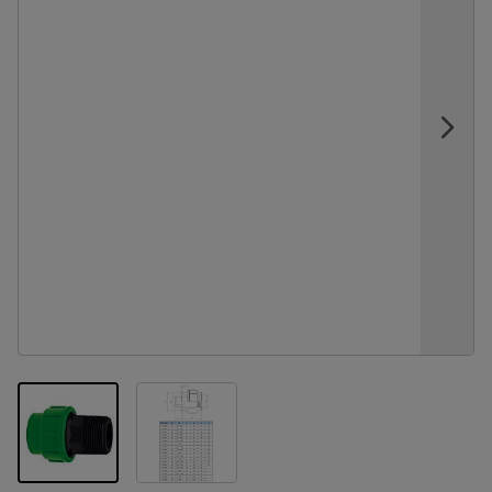
View larger image
View larger image