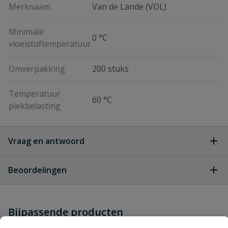
Merknaam
Van de Lande (VDL)
Minimale
0 °C
vloeistoftemperatuur
Omverpakking
200 stuks
Temperatuur
60 °C
piekbelasting
Vraag en antwoord
Geen vragen
Beoordelingen
Heb je zelf ook een vraag over
Stel jouw
Bijpassende producten
Schrijf zelf een beoordeling
vraag
dit product?