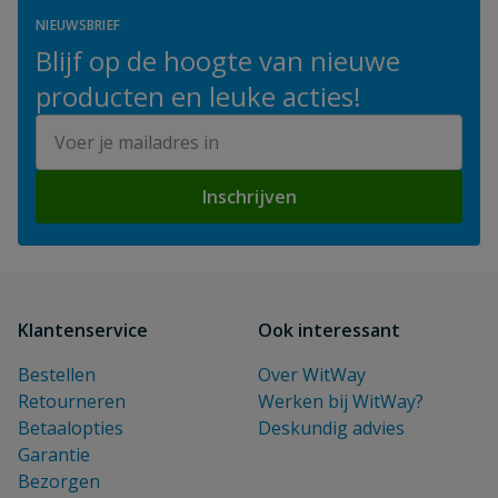
NIEUWSBRIEF
Blijf op de hoogte van nieuwe
producten en leuke acties!
E-mailadres
Inschrijven
Klantenservice
Ook interessant
Bestellen
Over WitWay
Retourneren
Werken bij WitWay?
Betaalopties
Deskundig advies
Garantie
Bezorgen