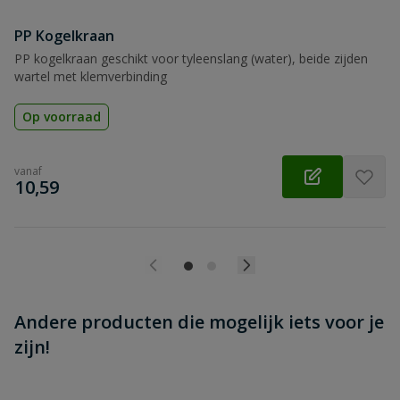
PP Kogelkraan
Beoordeling versturen
PP kogelkraan geschikt voor tyleenslang (water), beide zijden
wartel met klemverbinding
Op voorraad
vanaf
€
10,59
Andere producten die mogelijk iets voor je
zijn!