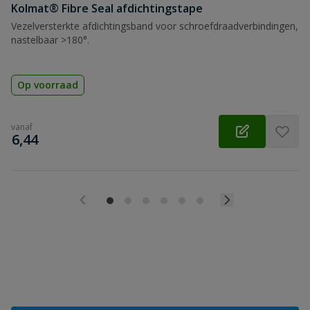
Kolmat® Fibre Seal afdichtingstape
Vezelversterkte afdichtingsband voor schroefdraadverbindingen,
nastelbaar >180°.
Op voorraad
vanaf
€
6,44