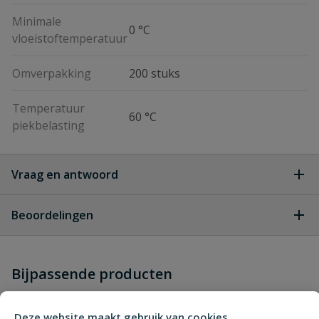
Minimale
0 °C
vloeistoftemperatuur
Omverpakking
200 stuks
Temperatuur
60 °C
piekbelasting
Vraag en antwoord
Geen vragen
Beoordelingen
Heb je zelf ook een vraag over
Stel jouw
Bijpassende producten
Schrijf zelf een beoordeling
vraag
dit product?
Je beoordeelt:
VDL tyleen T-stuk 90° 20 mm
Deze website maakt gebruik van cookies