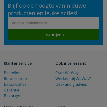
Blijf op de hoogte van nieuwe
producten en leuke acties!
E-mailadres
Inschrijven
Klantenservice
Ook interessant
Bestellen
Over WitWay
Retourneren
Werken bij WitWay?
Betaalopties
Deskundig advies
Garantie
Bezorgen