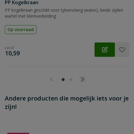
Beoordeling versturen
PP Kogelkraan
PP kogelkraan geschikt voor tyleenslang (water), beide zijden
wartel met klemverbinding
Op voorraad
vanaf
€
10,59
Andere producten die mogelijk iets voor je
zijn!