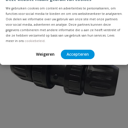
Uw waardering:
We gebruiken cookies om content en advertenties te personaliseren, om
functies voor social media te bieden en om ons websiteverkeer te analyseren.
Ook delen we informatie over uw gebruik van onze site met onze partners
voor social media, adverteren en analyse. Deze partners kunnen deze
gegevens combineren met andere informatie die u aan ze heeft verstrekt of
die ze hebben verzameld op basis van uw gebruik van hun services. Lees
meer in ons
cookiebeleid
.
Weigeren
Accepteren
Naam
Samenvatting
Beoordeling