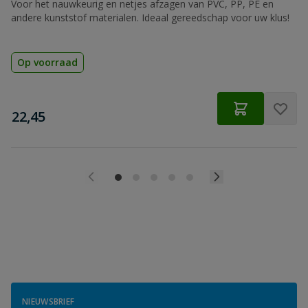
Voor het nauwkeurig en netjes afzagen van PVC, PP, PE en
andere kunststof materialen. Ideaal gereedschap voor uw klus!
Op voorraad
€
22,45
NIEUWSBRIEF