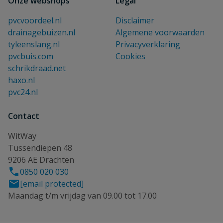
Onze webshops
Legal
pvcvoordeel.nl
Disclaimer
drainagebuizen.nl
Algemene voorwaarden
tyleenslang.nl
Privacyverklaring
pvcbuis.com
Cookies
schrikdraad.net
haxo.nl
pvc24.nl
Contact
WitWay
Tussendiepen 48
9206 AE Drachten
0850 020 030
[email protected]
Maandag t/m vrijdag van 09.00 tot 17.00