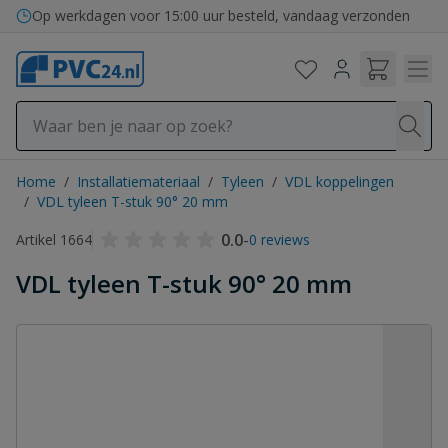
Ga naar de inhoud
Bezorging in binnen- en buitenland
Op werkdagen voor 15:00 uur besteld, vandaag verzonden
Home
/
Installatiemateriaal
/
Tyleen
/
VDL koppelingen
/
VDL tyleen T-stuk 90° 20 mm
0.0
-
Artikel 1664
0 reviews
VDL tyleen T-stuk 90° 20 mm