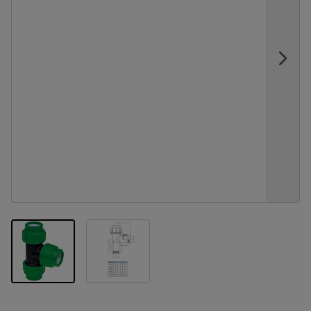
View larger image
View larger image