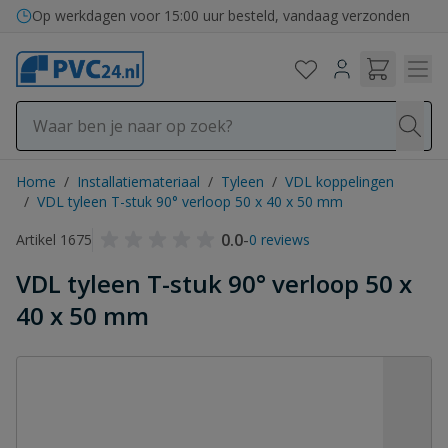
Ga naar de inhoud
Bezorging in binnen- en buitenland
Op werkdagen voor 15:00 uur besteld, vandaag verzonden
Home
/
Installatiemateriaal
/
Tyleen
/
VDL koppelingen
/
VDL tyleen T-stuk 90° verloop 50 x 40 x 50 mm
0.0
-
Artikel 1675
0 reviews
VDL tyleen T-stuk 90° verloop 50 x
40 x 50 mm