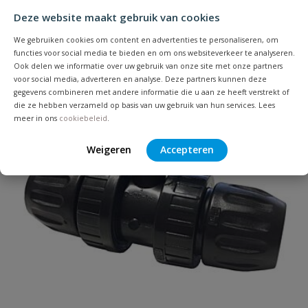
Deze website maakt gebruik van cookies
Je beoordeelt:
VDL tyleen T-stuk 90° verloop 50 x
40 x 50 mm
We gebruiken cookies om content en advertenties te personaliseren, om
functies voor social media te bieden en om ons websiteverkeer te analyseren.
Ook delen we informatie over uw gebruik van onze site met onze partners
Uw waardering:
voor social media, adverteren en analyse. Deze partners kunnen deze
gegevens combineren met andere informatie die u aan ze heeft verstrekt of
die ze hebben verzameld op basis van uw gebruik van hun services. Lees
meer in ons
cookiebeleid
.
Weigeren
Accepteren
Naam
Samenvatting
Beoordeling