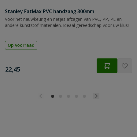
Stanley FatMax PVC handzaag 300mm
Voor het nauwkeurig en netjes afzagen van PVC, PP, PE en
andere kunststof materialen. Ideaal gereedschap voor uw klus!
Op voorraad
€
22,45