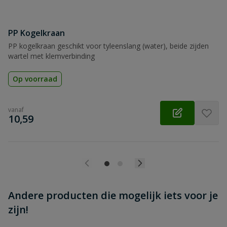
PP Kogelkraan
Beoordeling versturen
PP kogelkraan geschikt voor tyleenslang (water), beide zijden
wartel met klemverbinding
Op voorraad
vanaf
€
10,59
Andere producten die mogelijk iets voor je
zijn!