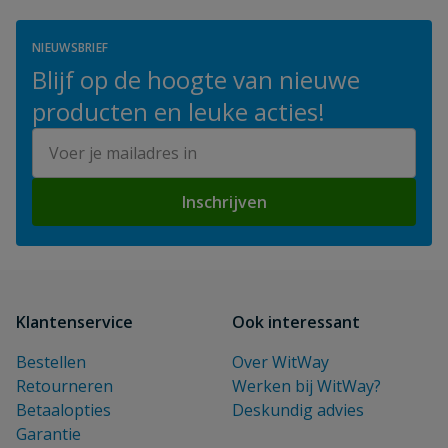
NIEUWSBRIEF
Blijf op de hoogte van nieuwe
producten en leuke acties!
E-mailadres
Inschrijven
Klantenservice
Ook interessant
Bestellen
Over WitWay
Retourneren
Werken bij WitWay?
Betaalopties
Deskundig advies
Garantie