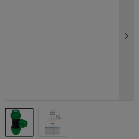
View larger image
View larger image