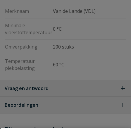
Merknaam
Van de Lande (VDL)
Minimale
0 °C
vloeistoftemperatuur
Omverpakking
200 stuks
Temperatuur
60 °C
piekbelasting
Vraag en antwoord
Geen vragen
Beoordelingen
Heb je zelf ook een vraag over
Stel jouw
Bijpassende producten
Schrijf zelf een beoordeling
vraag
dit product?