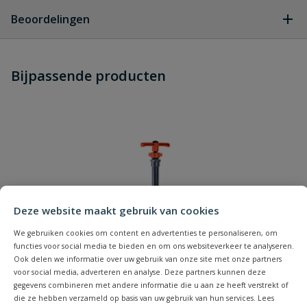
Geen vragen
Beoordelingen
Heb je zelf ook een vraag over
Stel jouw
Bijpassende producten
Schrijf zelf een beoordeling
vraag
dit product?
Je beoordeelt:
VDL PVC hd schuifafsluiter 110 mm
dn100
Uw waardering:
Deze website maakt gebruik van cookies
We gebruiken cookies om content en advertenties te personaliseren, om
functies voor social media te bieden en om ons websiteverkeer te analyseren.
Ook delen we informatie over uw gebruik van onze site met onze partners
Naam
voor social media, adverteren en analyse. Deze partners kunnen deze
gegevens combineren met andere informatie die u aan ze heeft verstrekt of
die ze hebben verzameld op basis van uw gebruik van hun services. Lees