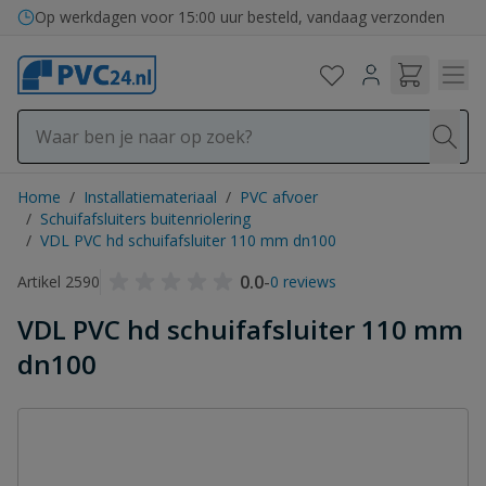
Ga naar de inhoud
Op werkdagen voor 15:00 uur besteld, vandaag verzonden
Home
/
Installatiemateriaal
/
PVC afvoer
/
Schuifafsluiters buitenriolering
/
VDL PVC hd schuifafsluiter 110 mm dn100
0.0
-
Artikel 2590
0 reviews
VDL PVC hd schuifafsluiter 110 mm
dn100