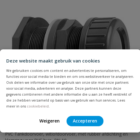
Uw waardering:
Naam
Deze website maakt gebruik van cookies
Samenvatting
We gebruiken cookies om content en advertenties te personaliseren, om
functies voor social media te bieden en om ons websiteverkeer te analyseren.
Ook delen we informatie over uw gebruik van onze site met onze partners
voor social media, adverteren en analyse. Deze partners kunnen deze
Beoordeling
gegevens combineren met andere informatie die u aan ze heeft verstrekt of
die ze hebben verzameld op basis van uw gebruik van hun services. Lees
meer in ons
cookiebeleid
.
Weigeren
Accepteren
VDL doorvoer klem
Beoordeling versturen
PVC Tankdoorvoer, witlofdoorvoer, met rubber afdichting en