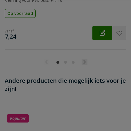
klemring voor PVC buis, PN 10
Op voorraad
vanaf
€
7,24
Andere producten die mogelijk iets voor je
zijn!
Populair