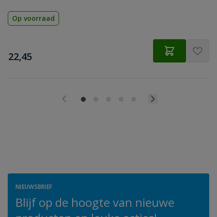
Op voorraad
€
22,45
NIEUWSBRIEF
Blijf op de hoogte van nieuwe