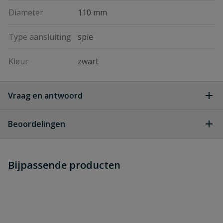
Diameter
110 mm
Type aansluiting
spie
Kleur
zwart
Vraag en antwoord
Geen vragen
Beoordelingen
Heb je zelf ook een vraag over
Stel jouw
Bijpassende producten
Schrijf zelf een beoordeling
vraag
dit product?
Je beoordeelt:
Wanddoorvoer voor vijverfolie voor
rond oppervlak