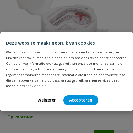
Naam
Samenvatting
Deze website maakt gebruik van cookies
Beoordeling
We gebruiken cookies om content en advertenties te personaliseren, om
functies voor social media te bieden en om ons websiteverkeer te analyseren.
Ook delen we informatie over uw gebruik van onze site met onze partners
voor social media, adverteren en analyse. Deze partners kunnen deze
gegevens combineren met andere informatie die u aan ze heeft verstrekt of
die ze hebben verzameld op basis van uw gebruik van hun services. Lees
meer in ons
cookiebeleid
.
Beoordeling versturen
Watermeter Hidroconta Atlantis
Compacte messing watermeter geschikt voor drinkwater, max.
Weigeren
Accepteren
5 kuub 16 bar
Op voorraad