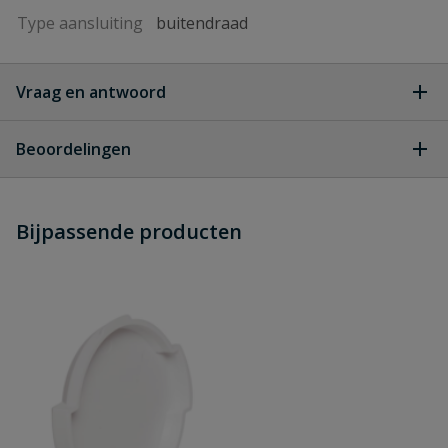
Type aansluiting
buitendraad
Vraag en antwoord
Geen vragen
Beoordelingen
Heb je zelf ook een vraag over
Stel jouw
Bijpassende producten
Schrijf zelf een beoordeling
vraag
dit product?
Je beoordeelt:
Watermeterbeugel
Uw waardering: