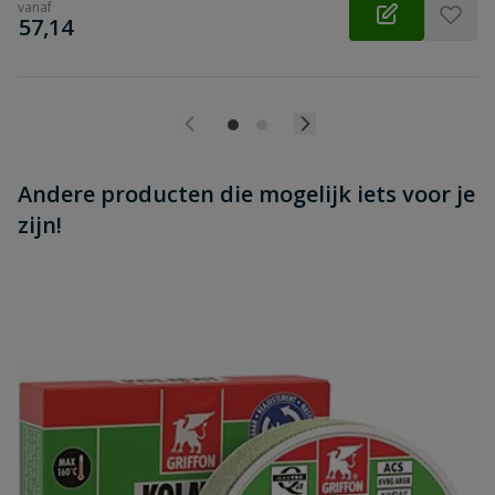
vanaf
€
57,14
Andere producten die mogelijk iets voor je
zijn!