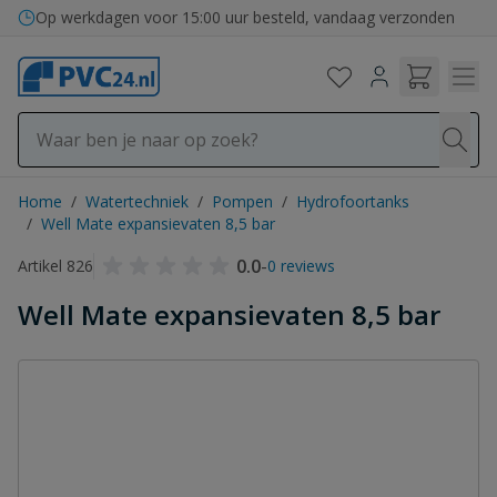
Ga naar de inhoud
Bezorging in binnen- en buitenland
Home
/
Watertechniek
/
Pompen
/
Hydrofoortanks
/
Well Mate expansievaten 8,5 bar
0.0
-
Artikel 826
0 reviews
Well Mate expansievaten 8,5 bar