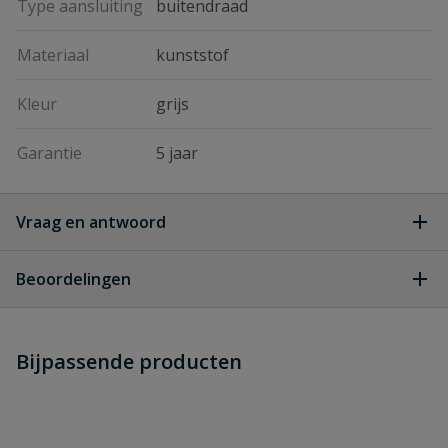
Type aansluiting
buitendraad
Materiaal
kunststof
Kleur
grijs
Garantie
5 jaar
Vraag en antwoord
Geen vragen
Beoordelingen
Heb je zelf ook een vraag over
Stel jouw
Bijpassende producten
Schrijf zelf een beoordeling
vraag
dit product?
Je beoordeelt:
Well Mate expansievaten 8,5 bar