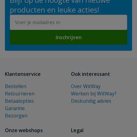
producten en leuke acties!
E-mailadres
Inschrijven
Klantenservice
Ook interessant
Bestellen
Over WitWay
Retourneren
Werken bij WitWay?
Betaalopties
Deskundig advies
Garantie
Bezorgen
Onze webshops
Legal