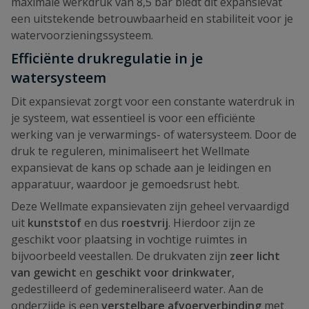
maximale werkdruk van 8,5 bar biedt dit expansievat
een uitstekende betrouwbaarheid en stabiliteit voor je
watervoorzieningssysteem.
Efficiënte drukregulatie in je
watersysteem
Dit expansievat zorgt voor een constante waterdruk in
je systeem, wat essentieel is voor een efficiënte
werking van je verwarmings- of watersysteem. Door de
druk te reguleren, minimaliseert het Wellmate
expansievat de kans op schade aan je leidingen en
apparatuur, waardoor je gemoedsrust hebt.
Deze Wellmate expansievaten zijn geheel vervaardigd
uit
kunststof
en dus
roestvrij
. Hierdoor zijn ze
geschikt voor plaatsing in vochtige ruimtes in
bijvoorbeeld veestallen. De drukvaten zijn
zeer licht
van gewicht
en
geschikt voor drinkwater
,
gedestilleerd of gedemineraliseerd water. Aan de
onderzijde is een
verstelbare afvoerverbinding
met