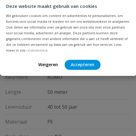
Deze website maakt gebruik van cookies
Diameter
100 mm
We gebruiken cookies om content en advertenties te personaliseren, om
functies voor social media te bieden en om ons websiteverkeer te analyseren.
Kleur
grijs
Ook delen we informatie over uw gebruik van onze site met onze partners
voor social media, adverteren en analyse. Deze partners kunnen deze
Geperforeerde
gegevens combineren met andere informatie die u aan ze heeft verstrekt of
20 cm²/m
die ze hebben verzameld op basis van uw gebruik van hun services. Lees
oppervlakte
meer in ons
cookiebeleid
.
Geleverd inclusief
klikmof
Weigeren
Accepteren
Keurmerk
KOMO
Lengte
50 meter
Levensduur
40 tot 50 jaar
Materiaal
PE