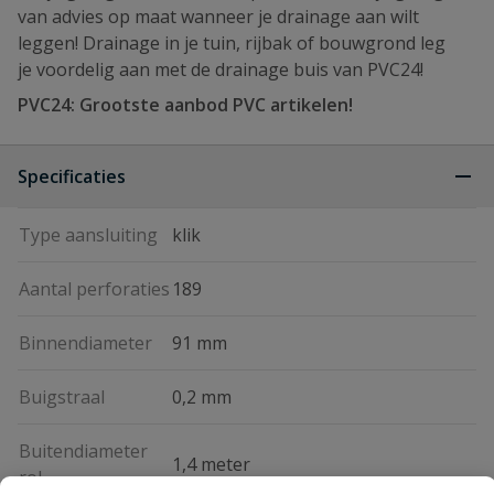
van advies op maat wanneer je drainage aan wilt
leggen! Drainage in je tuin, rijbak of bouwgrond leg
je voordelig aan met de drainage buis van PVC24!
PVC24: Grootste aanbod PVC artikelen!
Specificaties
Type aansluiting
klik
Aantal perforaties
189
Binnendiameter
91 mm
Buigstraal
0,2 mm
Buitendiameter
1,4 meter
rol