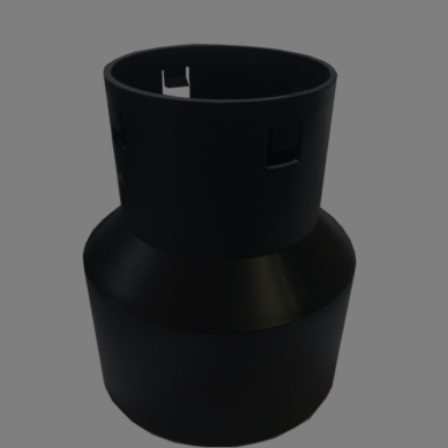
Je beoordeelt:
Drainage PP450 100mm rol 50
meter
Uw waardering:
Naam
Samenvatting
Beoordeling