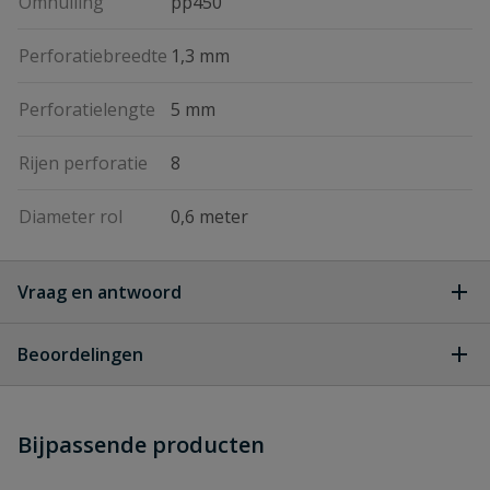
Omhulling
pp450
Perforatiebreedte
1,3 mm
Perforatielengte
5 mm
Rijen perforatie
8
Diameter rol
0,6 meter
Vraag en antwoord
Geen vragen
Beoordelingen
Heb je zelf ook een vraag over
Stel jouw
Bijpassende producten
Schrijf zelf een beoordeling
vraag
dit product?