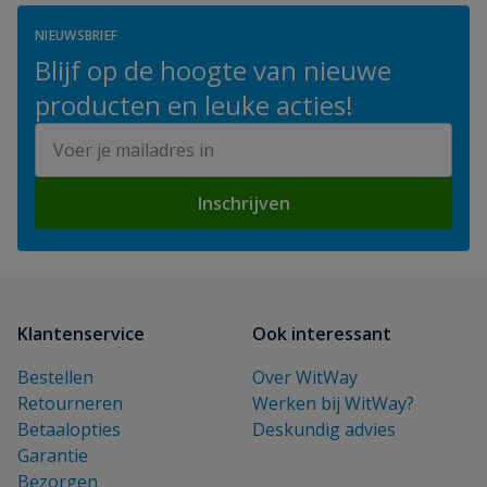
NIEUWSBRIEF
Blijf op de hoogte van nieuwe
producten en leuke acties!
E-mailadres
Inschrijven
Klantenservice
Ook interessant
Bestellen
Over WitWay
Retourneren
Werken bij WitWay?
Betaalopties
Deskundig advies
Garantie
Bezorgen