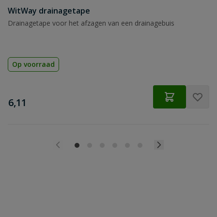
WitWay drainagetape
Drainagetape voor het afzagen van een drainagebuis
Op voorraad
€
6,11