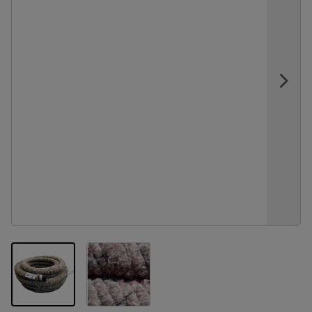
View larger image
View larger image