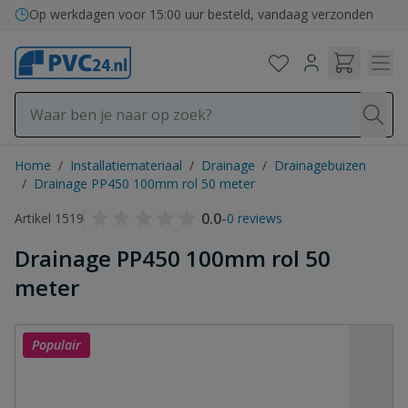
Ga naar de inhoud
Bezorging in binnen- en buitenland
Home
/
Installatiemateriaal
/
Drainage
/
Drainagebuizen
/
Drainage PP450 100mm rol 50 meter
0.0
-
Artikel 1519
0 reviews
Drainage PP450 100mm rol 50
meter
Populair