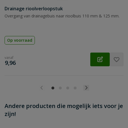
Drainage rioolverloopstuk
Beoordeling versturen
Overgang van drainagebuis naar rioolbuis 110 mm & 125 mm.
Op voorraad
vanaf
€
9,96
Andere producten die mogelijk iets voor je
zijn!