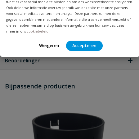
functies voor social media te bieden en om ons websiteverkeer te analyseren.
Ook delen we informatie over uw gebruik van onze site met onze partners
Verkrijgbaar per
voor social media, adverteren en analyse. Deze partners kunnen deze
ja
gegevens combineren met andere informatie die u aan ze heeft verstrekt of
meter
die ze hebben verzameld op basis van uw gebruik van hun services. Lees
meer in ons
cookiebeleid
.
Vraag en antwoord
Weigeren
Accepteren
Geen vragen
Beoordelingen
Heb je zelf ook een vraag over
Stel jouw
Bijpassende producten
Schrijf zelf een beoordeling
vraag
dit product?
Je beoordeelt:
Drainage PP450
Uw waardering: