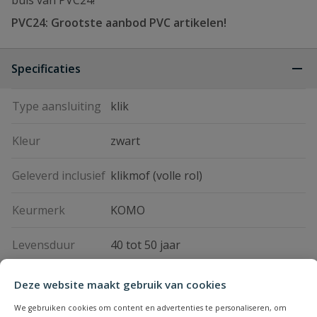
buis van PVC24!
PVC24: Grootste aanbod PVC artikelen!
Specificaties
Type aansluiting
klik
Kleur
zwart
Geleverd inclusief
klikmof (volle rol)
Keurmerk
KOMO
Levensduur
40 tot 50 jaar
Materiaal
PE
Deze website maakt gebruik van cookies
We gebruiken cookies om content en advertenties te personaliseren, om
Omhulling
pp450