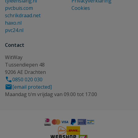
tyleenslang.nl
Privacyverklaring
pvcbuis.com
Cookies
schrikdraad.net
haxo.nl
pvc24.nl
Contact
WitWay
Tussendiepen 48
9206 AE Drachten
0850 020 030
[email protected]
Maandag t/m vrijdag van 09.00 tot 17.00