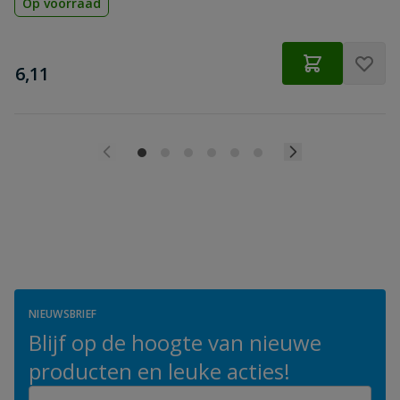
Op voorraad
€
6,11
NIEUWSBRIEF
Blijf op de hoogte van nieuwe
producten en leuke acties!
E-mailadres