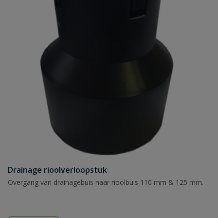
Naam
Samenvatting
Beoordeling
Beoordeling versturen
Drainage rioolverloopstuk
Overgang van drainagebuis naar rioolbuis 110 mm & 125 mm.