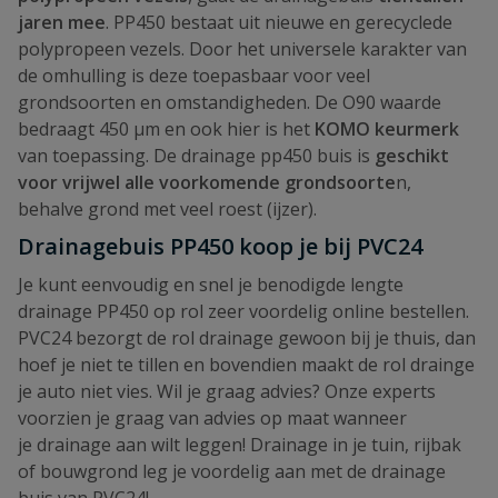
jaren mee
. PP450 bestaat uit nieuwe en gerecyclede
polypropeen vezels. Door het universele karakter van
de omhulling is deze toepasbaar voor veel
grondsoorten en omstandigheden. De O90 waarde
bedraagt 450 µm en ook hier is het
KOMO keurmerk
van toepassing. De drainage pp450 buis is
geschikt
voor vrijwel alle voorkomende grondsoorte
n,
behalve grond met veel roest (ijzer).
Drainagebuis PP450 koop je bij PVC24
Je kunt eenvoudig en snel je benodigde lengte
drainage PP450 op rol zeer voordelig online bestellen.
PVC24 bezorgt de rol drainage gewoon bij je thuis, dan
hoef je niet te tillen en bovendien maakt de rol drainge
je auto niet vies. Wil je graag advies? Onze experts
voorzien je graag van advies op maat wanneer
je drainage aan wilt leggen! Drainage in je tuin, rijbak
of bouwgrond leg je voordelig aan met de drainage