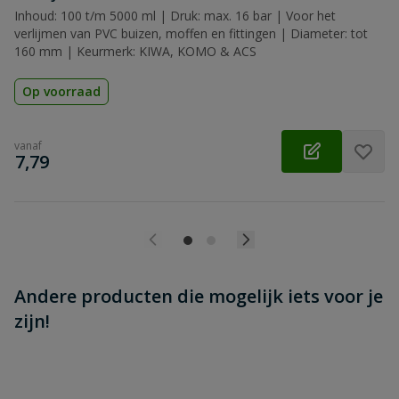
Inhoud: 100 t/m 5000 ml | Druk: max. 16 bar | Voor het
verlijmen van PVC buizen, moffen en fittingen | Diameter: tot
160 mm | Keurmerk: KIWA, KOMO & ACS
Op voorraad
vanaf
€
7,79
Andere producten die mogelijk iets voor je
zijn!