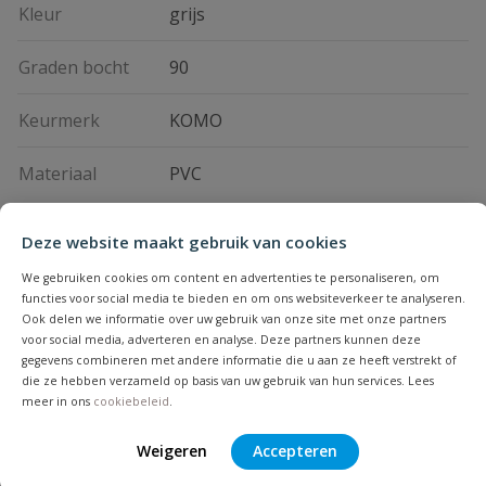
Kleur
grijs
Graden bocht
90
Keurmerk
KOMO
Materiaal
PVC
Deze website maakt gebruik van cookies
Vraag en antwoord
We gebruiken cookies om content en advertenties te personaliseren, om
Geen vragen
functies voor social media te bieden en om ons websiteverkeer te analyseren.
Beoordelingen
Ook delen we informatie over uw gebruik van onze site met onze partners
voor social media, adverteren en analyse. Deze partners kunnen deze
gegevens combineren met andere informatie die u aan ze heeft verstrekt of
Heb je zelf ook een vraag over
Stel jouw
die ze hebben verzameld op basis van uw gebruik van hun services. Lees
Bijpassende producten
Schrijf zelf een beoordeling
vraag
dit product?
meer in ons
cookiebeleid
.
Je beoordeelt:
PVC HWA bocht 90° m/vs grijs 80mm
Weigeren
Accepteren