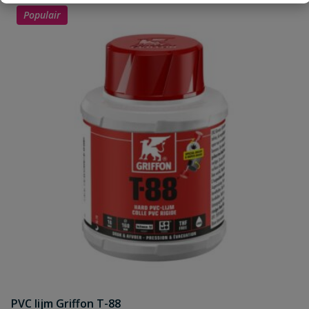
Uw waardering:
Populair
Naam
Samenvatting
Beoordeling
Beoordeling versturen
PVC lijm Griffon T-88