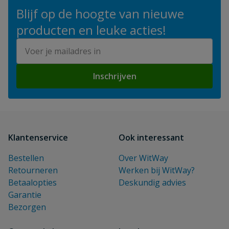
Blijf op de hoogte van nieuwe
producten en leuke acties!
E-mailadres
Inschrijven
Klantenservice
Ook interessant
Bestellen
Over WitWay
Retourneren
Werken bij WitWay?
Betaalopties
Deskundig advies
Garantie
Bezorgen