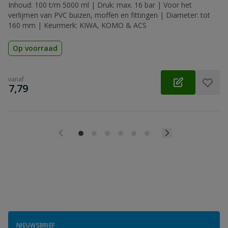
Inhoud: 100 t/m 5000 ml | Druk: max. 16 bar | Voor het
verlijmen van PVC buizen, moffen en fittingen | Diameter: tot
160 mm | Keurmerk: KIWA, KOMO & ACS
Op voorraad
vanaf
€
7,79
NIEUWSBRIEF