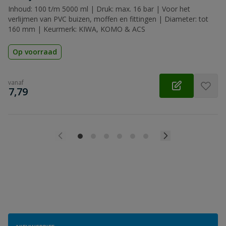
Inhoud: 100 t/m 5000 ml | Druk: max. 16 bar | Voor het
verlijmen van PVC buizen, moffen en fittingen | Diameter: tot
160 mm | Keurmerk: KIWA, KOMO & ACS
Op voorraad
vanaf
€
7,79