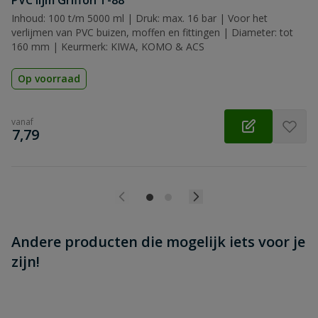
PVC lijm Griffon T-88
Beoordeling versturen
Inhoud: 100 t/m 5000 ml | Druk: max. 16 bar | Voor het
verlijmen van PVC buizen, moffen en fittingen | Diameter: tot
160 mm | Keurmerk: KIWA, KOMO & ACS
Op voorraad
vanaf
€
7,79
Andere producten die mogelijk iets voor je
zijn!