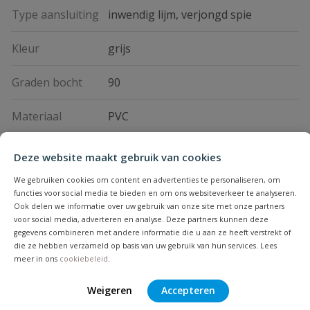
Type aansluiting
inwendig lijm, verjongd spie
Kleur
grijs
Graden bocht
90
Materiaal
PVC
Deze website maakt gebruik van cookies
Vraag en antwoord
We gebruiken cookies om content en advertenties te personaliseren, om
Geen vragen
functies voor social media te bieden en om ons websiteverkeer te analyseren.
Beoordelingen
Ook delen we informatie over uw gebruik van onze site met onze partners
voor social media, adverteren en analyse. Deze partners kunnen deze
gegevens combineren met andere informatie die u aan ze heeft verstrekt of
Heb je zelf ook een vraag over
die ze hebben verzameld op basis van uw gebruik van hun services. Lees
Stel jouw
Bijpassende producten
meer in ons
cookiebeleid
.
Schrijf zelf een beoordeling
vraag
dit product?
Je beoordeelt:
PVC HWA bocht 90 graden verjongd
Weigeren
Accepteren
spie