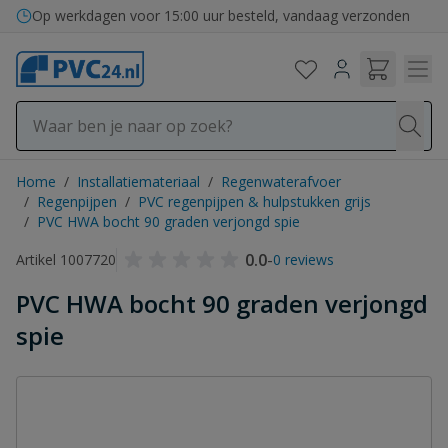
Ga naar de inhoud
Op werkdagen voor 15:00 uur besteld, vandaag verzonden
Home
/
Installatiemateriaal
/
Regenwaterafvoer
/
Regenpijpen
/
PVC regenpijpen & hulpstukken grijs
/
PVC HWA bocht 90 graden verjongd spie
0.0
-
Artikel 1007720
0 reviews
PVC HWA bocht 90 graden verjongd
spie