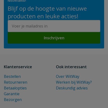
NIEUWSBRIEF
Blijf op de hoogte van nieuwe
producten en leuke acties!
E-mailadres
Inschrijven
Klantenservice
Ook interessant
Bestellen
Over WitWay
Retourneren
Werken bij WitWay?
Betaalopties
Deskundig advies
Garantie
Bezorgen