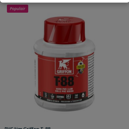
Populair
Uw waardering:
Naam
Samenvatting
Beoordeling