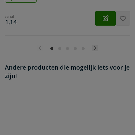
vanaf
€
1,14
Andere producten die mogelijk iets voor je
zijn!