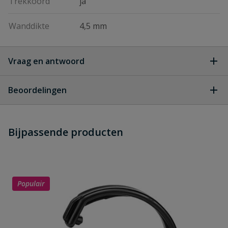
Trekkoord
ja
Wanddikte
4,5 mm
Vraag en antwoord
Geen vragen
Beoordelingen
Heb je zelf ook een vraag over
Stel jouw
Bijpassende producten
Schrijf zelf een beoordeling
vraag
dit product?
Je beoordeelt:
Mantelbuis 40 mm (31 mm) rol 50
meter
Populair
Uw waardering: