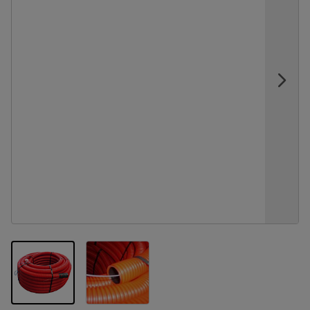
View larger image
View larger image