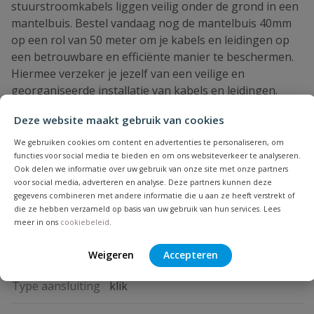
stuurstroomkabels liggen veilig onder de grond in een
mantelbuis. Bestel vandaag nog de mantelbuis 40mm
op een rol van 50 meter om je kabels en leidingen op
een betrouwbare en efficiënte manier te beschermen.
Hiermee verzeker je jezelf van een veilige en
georganiseerde installatie van kabels en leidingen.
Na afronding van je bestelling kan je de mantelbuis
Deze website maakt gebruik van cookies
snel in huis verwachten! Wij werken vanuit een grote
We gebruiken cookies om content en advertenties te personaliseren, om
eigen voorraad.
functies voor social media te bieden en om ons websiteverkeer te analyseren.
PVC24: Grootste aanbod PVC artikelen!
Ook delen we informatie over uw gebruik van onze site met onze partners
voor social media, adverteren en analyse. Deze partners kunnen deze
gegevens combineren met andere informatie die u aan ze heeft verstrekt of
die ze hebben verzameld op basis van uw gebruik van hun services. Lees
Specificaties
meer in ons
cookiebeleid
.
Gewicht
6 kg
Weigeren
Accepteren
Type aansluiting
klik