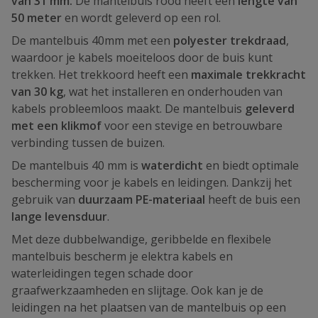
van 31 mm.
De mantelbuis rood heeft een
lengte van
50 meter
en wordt geleverd op een rol.
De mantelbuis 40mm met een
polyester trekdraad
,
waardoor je kabels moeiteloos door de buis kunt
trekken. Het trekkoord heeft een
maximale trekkracht
van 30 kg
, wat het installeren en onderhouden van
kabels probleemloos maakt. De mantelbuis
geleverd
met een klikmof
voor een stevige en betrouwbare
verbinding tussen de buizen.
De mantelbuis 40 mm is
waterdicht
en biedt optimale
bescherming voor je kabels en leidingen. Dankzij het
gebruik van
duurzaam PE-materiaal
heeft de buis een
lange levensduur
.
Met deze dubbelwandige, geribbelde en flexibele
mantelbuis bescherm je elektra kabels en
waterleidingen tegen schade door
graafwerkzaamheden en slijtage. Ook kan je de
leidingen na het plaatsen van de mantelbuis op een