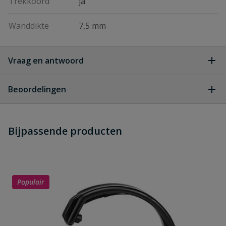
Trekkoord
ja
Wanddikte
7,5 mm
Vraag en antwoord
Geen vragen
Beoordelingen
Heb je zelf ook een vraag over
Stel jouw
Bijpassende producten
Schrijf zelf een beoordeling
vraag
dit product?
Je beoordeelt:
Mantelbuis 90 mm (75 mm) rol 50
meter
Populair
Uw waardering: