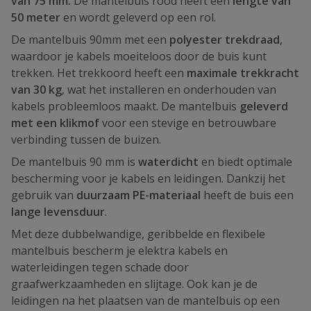
van 75 mm.
De mantelbuis rood heeft een
lengte van
50 meter
en wordt geleverd op een rol.
De mantelbuis 90mm met een
polyester trekdraad
,
waardoor je kabels moeiteloos door de buis kunt
trekken. Het trekkoord heeft een
maximale trekkracht
van 30 kg
, wat het installeren en onderhouden van
kabels probleemloos maakt. De mantelbuis
geleverd
met een klikmof
voor een stevige en betrouwbare
verbinding tussen de buizen.
De mantelbuis 90 mm is
waterdicht
en biedt optimale
bescherming voor je kabels en leidingen. Dankzij het
gebruik van
duurzaam PE-materiaal
heeft de buis een
lange levensduur
.
Met deze dubbelwandige, geribbelde en flexibele
mantelbuis bescherm je elektra kabels en
waterleidingen tegen schade door
graafwerkzaamheden en slijtage. Ook kan je de
leidingen na het plaatsen van de mantelbuis op een