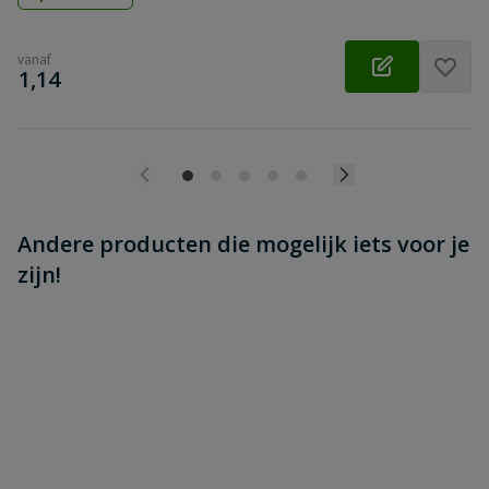
vanaf
€
1,14
Andere producten die mogelijk iets voor je
zijn!