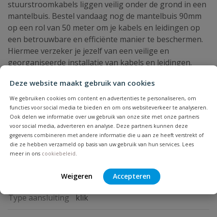
stuurstroomkabels liggen veilig onder de grond in een
mantelbuis. Bestel vandaag nog de mantelbuis 90mm
op een rol van 50 meter om je kabels en leidingen op
een betrouwbare en efficiënte manier te beschermen.
Hiermee verzeker je jezelf van een veilige en
georganiseerde installatie van kabels en leidingen.
Na afronding van je bestelling kan je de mantelbuis
Deze website maakt gebruik van cookies
snel in huis verwachten! Wij werken vanuit een grote
We gebruiken cookies om content en advertenties te personaliseren, om
eigen voorraad.
functies voor social media te bieden en om ons websiteverkeer te analyseren.
PVC24: Grootste aanbod PVC artikelen!
Ook delen we informatie over uw gebruik van onze site met onze partners
voor social media, adverteren en analyse. Deze partners kunnen deze
gegevens combineren met andere informatie die u aan ze heeft verstrekt of
die ze hebben verzameld op basis van uw gebruik van hun services. Lees
Specificaties
meer in ons
cookiebeleid
.
Gewicht
16,75 kg
Weigeren
Accepteren
Type aansluiting
klik