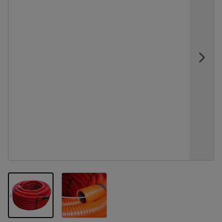
View larger image
View larger image