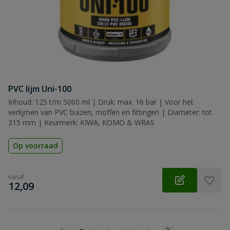
PVC lijm Uni-100
Inhoud: 125 t/m 5000 ml | Druk: max. 16 bar | Voor het
verlijmen van PVC buizen, moffen en fittingen | Diameter: tot
315 mm | Keurmerk: KIWA, KOMO & WRAS
Op voorraad
vanaf
€
12,09