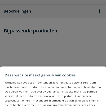
Geen vragen
Beoordelingen
Heb je zelf ook een vraag over
Stel jouw
Bijpassende producten
Schrijf zelf een beoordeling
vraag
dit product?
Je beoordeelt:
VDL PVC t-stuk 25 x 20 x 25 mm 90°
PN 16
Uw waardering:
Deze website maakt gebruik van cookies
We gebruiken cookies om content en advertenties te personaliseren, om
functies voor social media te bieden en om ons websiteverkeer te analyseren.
Ook delen we informatie over uw gebruik van onze site met onze partners
voor social media, adverteren en analyse. Deze partners kunnen deze
Naam
gegevens combineren met andere informatie die u aan ze heeft verstrekt of
die ze hebben verzameld op basis van uw gebruik van hun services. Lees