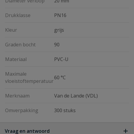
Diameter verloop
20 mm
Drukklasse
PN16
Kleur
grijs
Graden bocht
90
Materiaal
PVC-U
Maximale
60 °C
vloeistoftemperatuur
Merknaam
Van de Lande (VDL)
Omverpakking
300 stuks
Vraag en antwoord