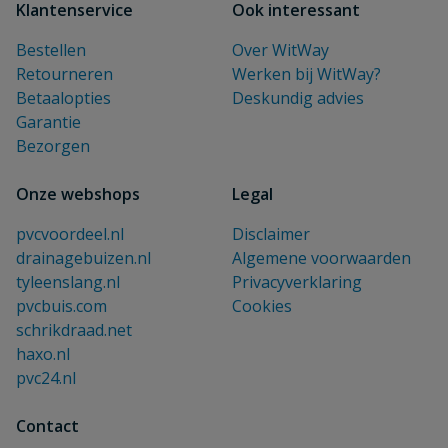
Klantenservice
Ook interessant
Bestellen
Over WitWay
Retourneren
Werken bij WitWay?
Betaalopties
Deskundig advies
Garantie
Bezorgen
Onze webshops
Legal
pvcvoordeel.nl
Disclaimer
drainagebuizen.nl
Algemene voorwaarden
tyleenslang.nl
Privacyverklaring
pvcbuis.com
Cookies
schrikdraad.net
haxo.nl
pvc24.nl
Contact