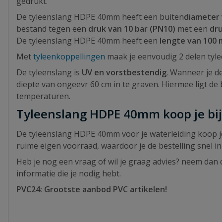
gedrukt.
De tyleenslang HDPE 40mm heeft een buiten
diameter
bestand tegen een
druk van 10 bar (PN10)
met een
dru
De tyleenslang HDPE 40mm heeft een
lengte van 100 
Met
tyleenkoppellingen
maak je eenvoudig 2 delen tyle
De tyleenslang is
UV en vorstbestendig
. Wanneer je d
diepte van ongeevr 60 cm in te graven. Hiermee ligt de
temperaturen.
Tyleenslang HDPE 40mm koop je bi
De tyleenslang HDPE 40mm voor je waterleiding koop je 
ruime eigen voorraad, waardoor je de bestelling snel in
Heb je nog een vraag of wil je graag advies? neem dan c
informatie die je nodig hebt.
PVC24: Grootste aanbod PVC artikelen!