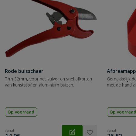
Beoordeling versturen
Rode buisschaar
Afbraamapp
T/m 32mm, voor het zuiver en snel afkorten
Gemakkelijk de
van kunststof en aluminium buizen.
met de hand a
Op voorraad
Op voorraa
vanaf
vanaf
€
€
14,96
26,82