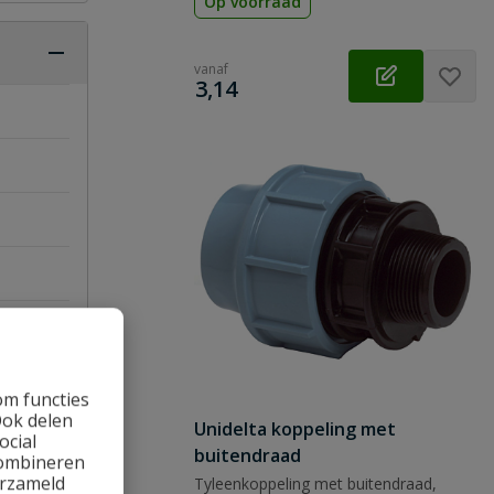
Op voorraad
vanaf
€
3,14
om functies
Ook delen
Unidelta koppeling met
ocial
buitendraad
combineren
erzameld
Tyleenkoppeling met buitendraad,