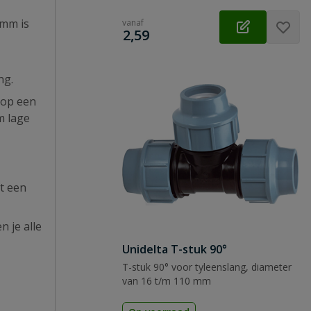
0mm is
vanaf
€
2,59
ing.
 op een
m lage
t een
n je alle
Unidelta T-stuk 90°
T-stuk 90° voor tyleenslang, diameter
van 16 t/m 110 mm