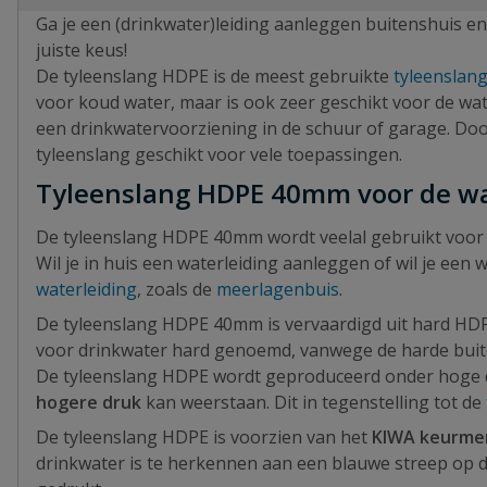
Ga je een (drinkwater)leiding aanleggen buitenshuis en
juiste keus!
De tyleenslang HDPE is de meest gebruikte
tyleenslan
voor koud water, maar is ook zeer geschikt voor de wa
een drinkwatervoorziening in de schuur of garage. Door
tyleenslang geschikt voor vele toepassingen.
Tyleenslang HDPE 40mm voor de wa
De tyleenslang HDPE 40mm wordt veelal gebruikt voor
Wil je in huis een waterleiding aanleggen of wil je ee
waterleiding
, zoals de
meerlagenbuis
.
De tyleenslang HDPE 40mm is vervaardigd uit hard HDP
voor drinkwater hard genoemd, vanwege de harde bui
De tyleenslang HDPE wordt geproduceerd onder hoge d
hogere druk
kan weerstaan. Dit in tegenstelling tot de
De tyleenslang HDPE is voorzien van het
KIWA keurme
drinkwater is te herkennen aan een blauwe streep op d