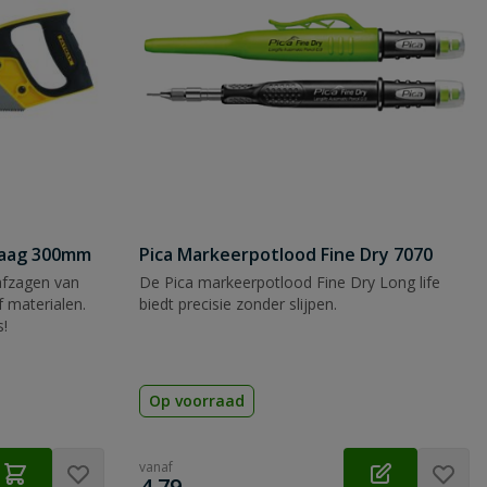
zaag 300mm
Pica Markeerpotlood Fine Dry 7070
afzagen van
De Pica markeerpotlood Fine Dry Long life
 materialen.
biedt precisie zonder slijpen.
s!
Op voorraad
vanaf
€
4,79