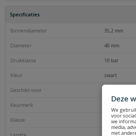
Specificaties
Binnendiameter
35,2 mm
Diameter
40 mm
Drukklasse
10 bar
Kleur
zwart
Geschikt voor
boven en ond
Deze w
Keurmerk
KIWA
We gebruik
voor socia
Klasse
SDR17
we informa
media, adv
met andere
Lengte
100 meter