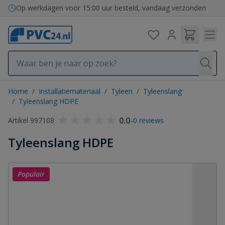
Ga naar de inhoud
Bezorging in binnen- en buitenland
Op werkdagen voor 15:00 uur besteld, vandaag verzonden
Home
/
Installatiemateriaal
/
Tyleen
/
Tyleenslang
/
Tyleenslang HDPE
0.0
-
Artikel 997108
0 reviews
Tyleenslang HDPE
Populair