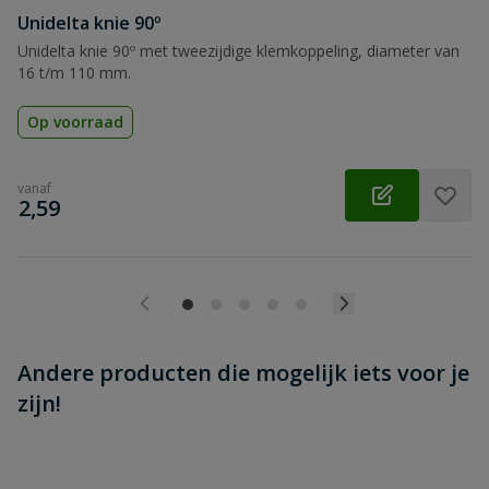
Beoordeling versturen
Unidelta knie 90º
Unidelta knie 90º met tweezijdige klemkoppeling, diameter van
16 t/m 110 mm.
Op voorraad
vanaf
€
2,59
Andere producten die mogelijk iets voor je
zijn!