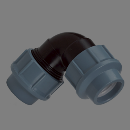
Materiaal
HDPE
Uw waardering:
Toepassing(en)
drinkwater
Type
PE100
Naam
Samenvatting
Beoordeling