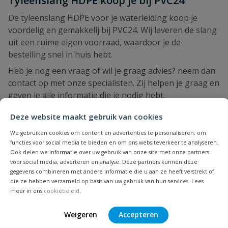
Tyleenslang HDPE koop je bij PVC24
De tyleenslang HDPE voor je waterleiding koop je
voordelig en gemakkelij bij PVC24. Wij leveren de slang
uit een ruime eigen voorraad, waardoor je de
bestelling snel in huis hebt.
Heb je nog een vraag of wil je graag advies? neem dan
contact op met onze specialisten. Zij helpen je graag en
geven je alle informatie die je nodig hebt.
PVC24: Grootste aanbod PVC artikelen!
Deze website maakt gebruik van cookies
We gebruiken cookies om content en advertenties te personaliseren, om
functies voor social media te bieden en om ons websiteverkeer te analyseren.
Ook delen we informatie over uw gebruik van onze site met onze partners
voor social media, adverteren en analyse. Deze partners kunnen deze
gegevens combineren met andere informatie die u aan ze heeft verstrekt of
die ze hebben verzameld op basis van uw gebruik van hun services. Lees
meer in ons
cookiebeleid
.
Weigeren
Accepteren