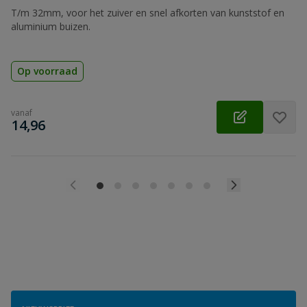
T/m 32mm, voor het zuiver en snel afkorten van kunststof en
aluminium buizen.
Op voorraad
vanaf
€
14,96