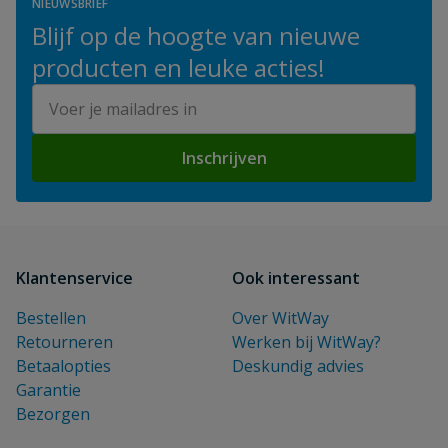
NIEUWSBRIEF
Blijf op de hoogte van nieuwe
producten en leuke acties!
E-mailadres
Inschrijven
Klantenservice
Ook interessant
Bestellen
Over WitWay
Retourneren
Werken bij WitWay?
Betaalopties
Deskundig advies
Garantie
Bezorgen