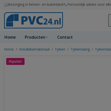
Ga naar de inhoud
Bezorging in binnen- en buitenland
Persoonlijk advies voor elk
Home
Producten
Contact
Home
/
Installatiemateriaal
/
Tyleen
/
Tyleenslang
/
Tyleensla
Populair