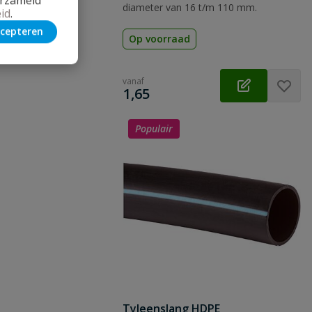
diameter van 16 t/m 110 mm.
id
.
cepteren
Op voorraad
vanaf
€
1,65
Populair
Tyleenslang HDPE