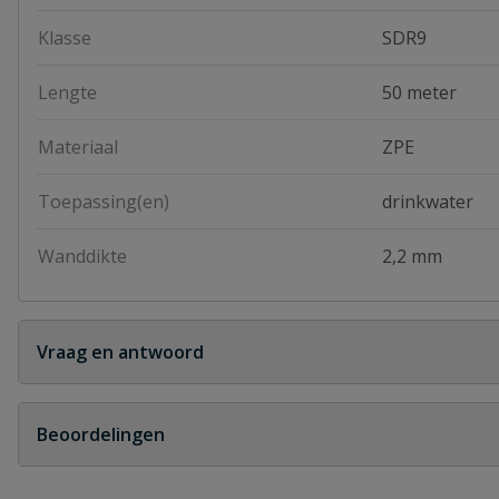
Klasse
SDR9
Lengte
50 meter
Materiaal
ZPE
Toepassing(en)
drinkwater
Wanddikte
2,2 mm
Vraag en antwoord
Geen vragen
Beoordelingen
Heb je zelf ook een vraag over dit product?