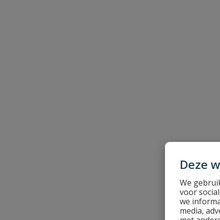
Schrijf zelf een beoordeling
Je beoordeelt:
Tyleenslang ZPE 20 mm x 2,2 mm rol 5
Uw waardering:
Naam
Deze w
Samenvatting
We gebruik
voor socia
Beoordeling
we informa
media, adv
met andere