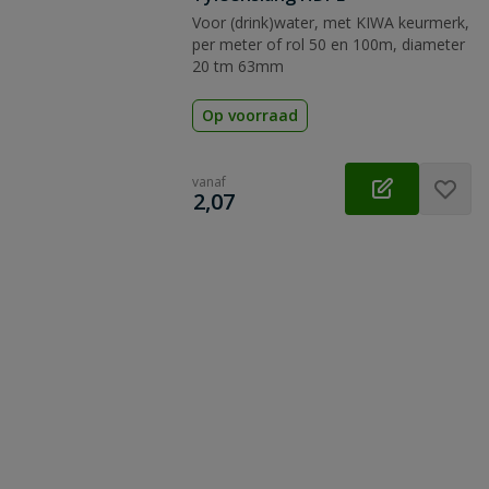
Voor (drink)water, met KIWA keurmerk,
per meter of rol 50 en 100m, diameter
20 tm 63mm
Op voorraad
vanaf
€
2,07