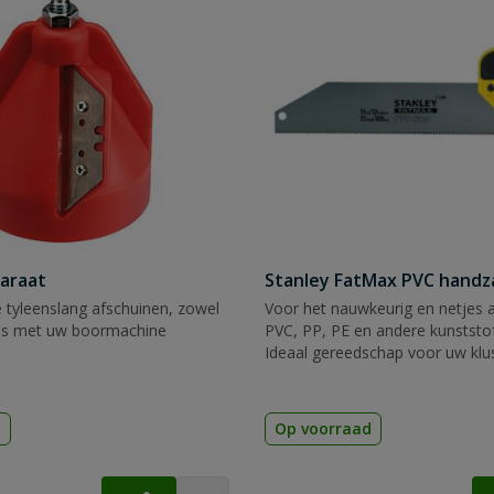
araat
Stanley FatMax PVC hand
 tyleenslang afschuinen, zowel
Voor het nauwkeurig en netjes 
ls met uw boormachine
PVC, PP, PE en andere kunststof
Ideaal gereedschap voor uw klu
d
Op voorraad