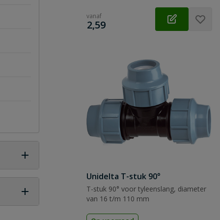
vanaf
€
2,59
Unidelta T-stuk 90°
T-stuk 90° voor tyleenslang, diameter
van 16 t/m 110 mm
 vraag