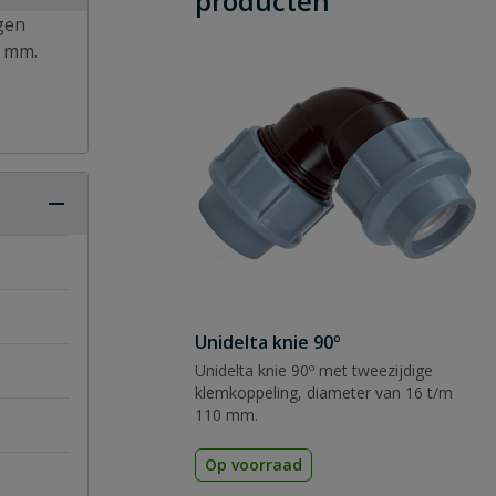
producten
gen
2 mm.
Unidelta knie 90º
Unidelta knie 90º met tweezijdige
klemkoppeling, diameter van 16 t/m
110 mm.
Op voorraad