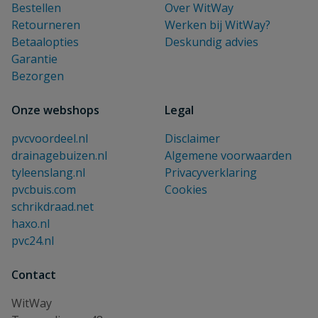
Bestellen
Over WitWay
Retourneren
Werken bij WitWay?
Betaalopties
Deskundig advies
Garantie
Bezorgen
Onze webshops
Legal
pvcvoordeel.nl
Disclaimer
drainagebuizen.nl
Algemene voorwaarden
tyleenslang.nl
Privacyverklaring
pvcbuis.com
Cookies
schrikdraad.net
haxo.nl
pvc24.nl
Contact
WitWay