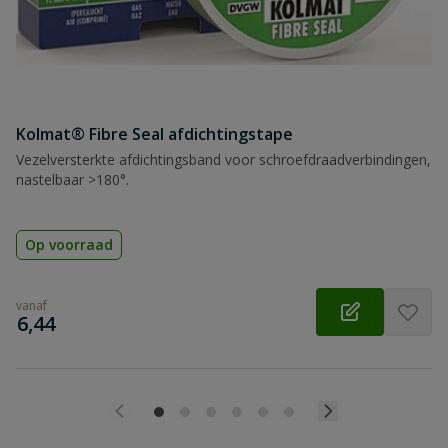
Kolmat® Fibre Seal afdichtingstape
Vezelversterkte afdichtingsband voor schroefdraadverbindingen,
nastelbaar >180°.
Op voorraad
vanaf
€
6,44