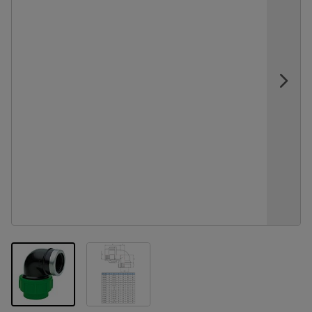
View larger image
View larger image