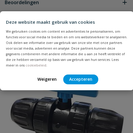
Beoordelingen
Heb je zelf ook een vraag over
Deze website maakt gebruik van cookies
Stel jouw
Bijpassende producten
Schrijf zelf een beoordeling
vraag
dit product?
We gebruiken cookies om content en advertenties te personaliseren, om
functies voor social media te bieden en om ons websiteverkeer te analyseren.
Je beoordeelt:
VDL tyleen knie 90° binnendraad 25
Ook delen we informatie over uw gebruik van onze site met onze partners
mm x 1''
voor social media, adverteren en analyse. Deze partners kunnen deze
gegevens combineren met andere informatie die u aan ze heeft verstrekt of
die ze hebben verzameld op basis van uw gebruik van hun services. Lees
Uw waardering:
meer in ons
cookiebeleid
.
Weigeren
Accepteren
Naam
Samenvatting