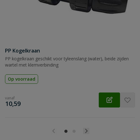
Beoordeling
PP Kogelkraan
Beoordeling versturen
PP kogelkraan geschikt voor tyleenslang (water), beide zijden
wartel met klemverbinding
Op voorraad
vanaf
€
10,59