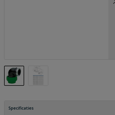
View larger image
View larger image
Specificaties