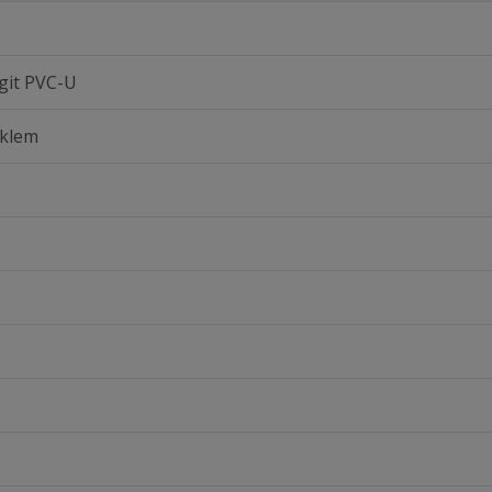
git PVC-U
 klem