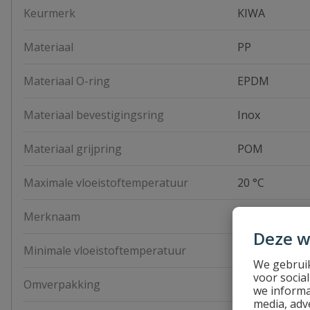
Keurmerk
KIWA
Materiaal
PP
Materiaal O-ring
EPDM
Materiaal bevestigingsring
Inox
Materiaal grijpring
POM
Maximale vloeistoftemperatuur
20 °C
Merknaam
Van de Lande
Deze w
Minimale vloeistoftemperatuur
0 °C
We gebruik
voor socia
Omverpakking
200 stuks
we informa
media, adv