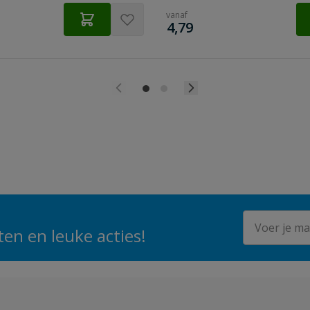
vanaf
€
4,79
E-mailadres
en en leuke acties!