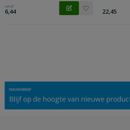
vanaf
€
€
6,44
22,45
NIEUWSBRIEF
Blijf op de hoogte van nieuwe product