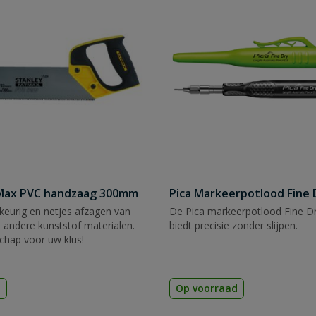
tMax PVC handzaag 300mm
Pica Markeerpotlood Fine 
eurig en netjes afzagen van
De Pica markeerpotlood Fine Dr
 andere kunststof materialen.
biedt precisie zonder slijpen.
chap voor uw klus!
d
Op voorraad