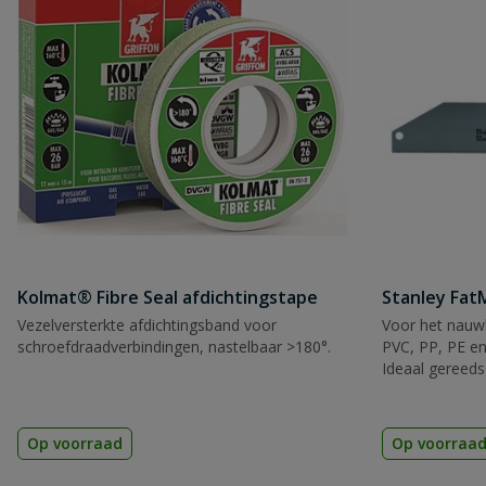
Naam
Samenvatting
Beoordeling
Kolmat® Fibre Seal afdichtingstape
Stanley Fa
Vezelversterkte afdichtingsband voor
Voor het nauwk
Beoordeling versturen
schroefdraadverbindingen, nastelbaar >180°.
PVC, PP, PE en
Ideaal gereeds
Op voorraad
Op voorraa