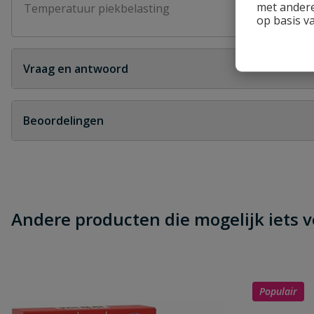
met andere
Temperatuur piekbelasting
60 °C
op basis v
Vraag en antwoord
Geen vragen
Beoordelingen
Heb je zelf ook een vraag over dit product?
Schrijf zelf een beoordeling
Je beoordeelt:
VDL tyleen knie 90° binnendraad 32 mm
Andere producten die mogelijk iets vo
Uw waardering:
Populair