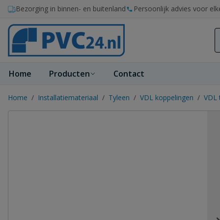
Ga naar de inhoud
Bezorging in binnen- en buitenland
Persoonlijk advies voor elk
Home
Producten
Contact
Home
/
Installatiemateriaal
/
Tyleen
/
VDL koppelingen
/
VDL 